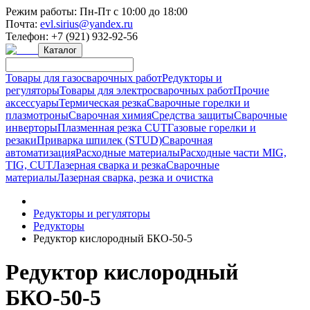
Режим работы:
Пн-Пт с 10:00 до 18:00
Почта:
evl.sirius@yandex.ru
Телефон:
+7 (921) 932-92-56
Каталог
Товары для газосварочных работ
Редукторы и
регуляторы
Товары для электросварочных работ
Прочие
аксессуары
Термическая резка
Сварочные горелки и
плазмотроны
Сварочная химия
Средства защиты
Сварочные
инверторы
Плазменная резка CUT
Газовые горелки и
резаки
Приварка шпилек (STUD)
Сварочная
автоматизация
Расходные материалы
Расходные части MIG,
TIG, CUT
Лазерная сварка и резка
Сварочные
материалы
Лазерная сварка, резка и очистка
Редукторы и регуляторы
Редукторы
Редуктор кислородный БКО-50-5
Редуктор кислородный
БКО-50-5