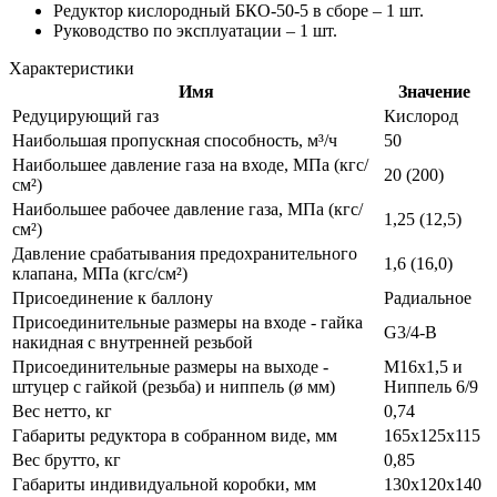
Редуктор кислородный БКО-50-5 в сборе – 1 шт.
Руководство по эксплуатации – 1 шт.
Характеристики
Имя
Значение
Редуцирующий газ
Кислород
Наибольшая пропускная способность, м³/ч
50
Наибольшее давление газа на входе, МПа (кгс/
20 (200)
см²)
Наибольшее рабочее давление газа, МПа (кгс/
1,25 (12,5)
см²)
Давление срабатывания предохранительного
1,6 (16,0)
клапана, МПа (кгс/см²)
Присоединение к баллону
Радиальное
Присоединительные размеры на входе - гайка
G3/4-В
накидная с внутренней резьбой
Присоединительные размеры на выходе -
M16х1,5 и
штуцер с гайкой (резьба) и ниппель (ø мм)
Ниппель 6/9
Вес нетто, кг
0,74
Габариты редуктора в собранном виде, мм
165х125х115
Вес брутто, кг
0,85
Габариты индивидуальной коробки, мм
130х120х140