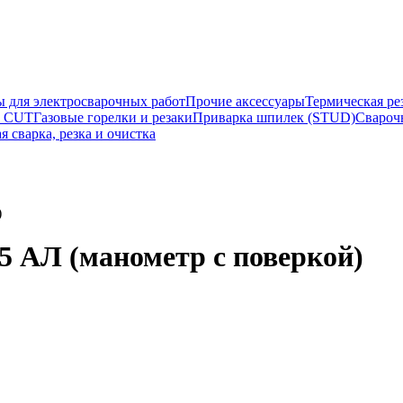
ы для электросварочных работ
Прочие аксессуары
Термическая ре
а CUT
Газовые горелки и резаки
Приварка шпилек (STUD)
Свароч
я сварка, резка и очистка
)
 АЛ (манометр с поверкой)