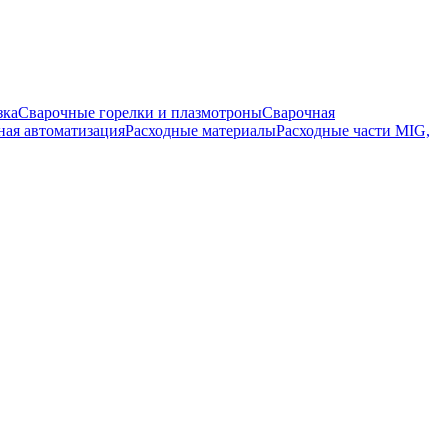
зка
Сварочные горелки и плазмотроны
Сварочная
ная автоматизация
Расходные материалы
Расходные части MIG,