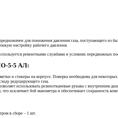
едназначен для понижения давления газа, поступающего из бал
тонкую настройку рабочего давления.
 используется ремонтными службами в условиях передвижных по
ПО-5-5 АЛ:
метки и стикеры на корпусе. Поверка необходима для некоторы
асходу редуцирующего газа.
зволяет использовать резинотканевые рукава с внутренним диа
 что исключает бой манометра и обеспечивает сохранность комп
ом в сборе – 1 шт.