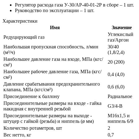
Регулятор расхода газа У-30/АР-40-01-2Р в сборе – 1 шт.
Руководство по эксплуатации – 1 шт.
Характеристики
Имя
Значение
Углекислый
Редуцирующий газ
газ/Аргон
Наибольшая пропускная способность, л/мин
30/40
(м³/ч)
(1,8/2,4)
Наибольшее давление газа на входе, МПа (кгс/
20 (200)
см²)
Наибольшее рабочее давление газа, МПа (кгс/
0,4 (4,0)
см²)
Давление срабатывания предохранительного
0,6 (6,0)
клапана, МПа (кгс/см²)
Присоединение к баллону
Радиальное
Присоединительные размеры на входе - гайка
G3/4-B
накидная с внутренней резьбой
Присоединительные размеры на выходе -
M16х1,5 и
штуцер с гайкой (резьба) и ниппель (ø мм)
ниппель 6/9
Количество ротаметров, шт
2
Вес нетто, кг
0,7