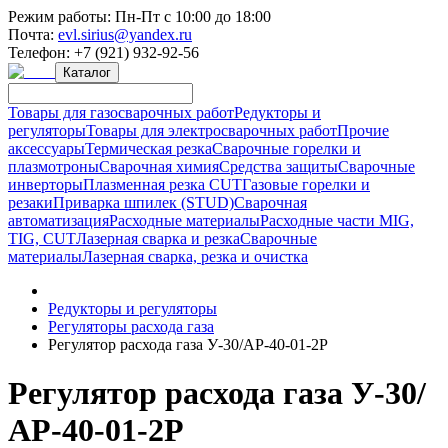
Режим работы:
Пн-Пт с 10:00 до 18:00
Почта:
evl.sirius@yandex.ru
Телефон:
+7 (921) 932-92-56
Каталог
Товары для газосварочных работ
Редукторы и
регуляторы
Товары для электросварочных работ
Прочие
аксессуары
Термическая резка
Сварочные горелки и
плазмотроны
Сварочная химия
Средства защиты
Сварочные
инверторы
Плазменная резка CUT
Газовые горелки и
резаки
Приварка шпилек (STUD)
Сварочная
автоматизация
Расходные материалы
Расходные части MIG,
TIG, CUT
Лазерная сварка и резка
Сварочные
материалы
Лазерная сварка, резка и очистка
Редукторы и регуляторы
Регуляторы расхода газа
Регулятор расхода газа У-30/АР-40-01-2Р
Регулятор расхода газа У-30/
АР-40-01-2Р