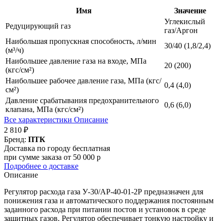
Имя
Значение
Углекислый
Редуцирующий газ
газ/Аргон
Наибольшая пропускная способность, л/мин
30/40 (1,8/2,4)
(м³/ч)
Наибольшее давление газа на входе, МПа
20 (200)
(кгс/см²)
Наибольшее рабочее давление газа, МПа (кгс/
0,4 (4,0)
см²)
Давление срабатывания предохранительного
0,6 (6,0)
клапана, МПа (кгс/см²)
Все характеристики
Описание
2 810 ₽
Бренд:
ПТК
Доставка по городу бесплатная
при сумме заказа от 50 000 р
Подробнее о доставке
Описание
Регулятор расхода газа У-30/АР-40-01-2Р предназначен для
понижения газа и автоматического поддержания постоянным
заданного расхода при питании постов и установок в среде
защитных газов. Регулятор обеспечивает тонкую настройку и