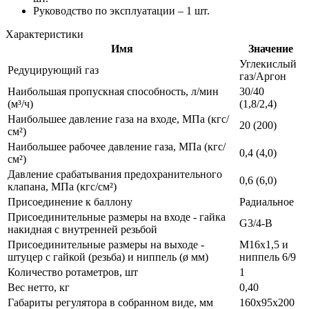
Руководство по эксплуатации – 1 шт.
Характеристики
Имя
Значение
Углекислый
Редуцирующий газ
газ/Аргон
Наибольшая пропускная способность, л/мин
30/40
(м³/ч)
(1,8/2,4)
Наибольшее давление газа на входе, МПа (кгс/
20 (200)
см²)
Наибольшее рабочее давление газа, МПа (кгс/
0,4 (4,0)
см²)
Давление срабатывания предохранительного
0,6 (6,0)
клапана, МПа (кгс/см²)
Присоединение к баллону
Радиальное
Присоединительные размеры на входе - гайка
G3/4-B
накидная с внутренней резьбой
Присоединительные размеры на выходе -
M16х1,5 и
штуцер с гайкой (резьба) и ниппель (ø мм)
ниппель 6/9
Количество ротаметров, шт
1
Вес нетто, кг
0,40
Габариты регулятора в собранном виде, мм
160х95х200