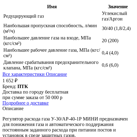
Имя
Значение
Углекислый
Редуцирующий газ
газ/Аргон
Наибольшая пропускная способность, л/мин
30/40 (1,8/2,4)
(м³/ч)
Наибольшее давление газа на входе, МПа
20 (200)
(кгс/см²)
Наибольшее рабочее давление газа, МПа (кгс/
0,4 (4,0)
см²)
Давление срабатывания предохранительного
0,6 (6,0)
клапана, МПа (кгс/см²)
Все характеристики
Описание
1 652 ₽
Бренд:
ПТК
Доставка по городу бесплатная
при сумме заказа от 50 000 р
Подробнее о доставке
Описание
Регулятор расхода газа У-30/АР-40-1Р МИНИ предназначен
для понижения газа и автоматического поддержания
постоянным заданного расхода при питании постов и
установок в среде защитных газов.