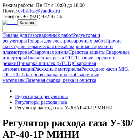
Режим работы:
Пн-Пт с 10:00 до 18:00
Почта:
evl.sirius@yandex.ru
Телефон:
+7 (921) 932-92-56
Каталог
Товары для газосварочных работ
Редукторы и
регуляторы
Товары для электросварочных работ
Прочие
аксессуары
Термическая резка
Сварочные горелки и
плазмотроны
Сварочная химия
Средства защиты
Сварочные
инверторы
Плазменная резка CUT
Газовые горелки и
резаки
Приварка шпилек (STUD)
Сварочная
автоматизация
Расходные материалы
Расходные части MIG,
TIG, CUT
Лазерная сварка и резка
Сварочные
материалы
Лазерная сварка, резка и очистка
Редукторы и регуляторы
Регуляторы расхода газа
Регулятор расхода газа У-30/АР-40-1Р МИНИ
Регулятор расхода газа У-30/
АР-40-1Р МИНИ