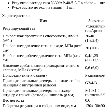
Регулятор расхода газа У-30/АР-40-5 АЛ в сборе – 1 шт.
Руководство по эксплуатации – 1 шт.
Характеристики
Имя
Значение
Углекислый
Редуцирующий газ
газ/Аргон
Наибольшая пропускная способность, л/мин
30/40
(м³/ч)
(1,8/2,4)
Наибольшее давление газа на входе, МПа (кгс/
20 (200)
см²)
Наибольшее рабочее давление газа, МПа (кгс/
0,4/1,25
см²)
(4,0/12,5)
Давление срабатывания предохранительного
0,6 (6,0)
клапана, МПа (кгс/см²)
Присоединение к баллону
Радиальное
Присоединительные размеры на входе - гайка
G3/4-B
накидная с внутренней резьбой
Присоединительные размеры на выходе -
M16х1,5 и
штуцер с гайкой (резьба) и ниппель (ø мм)
ниппель 6/9
Вес нетто, кг
0,6
Габариты регулятора в собранном виде, мм
130х130х90