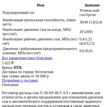
Имя
Значение
Углекислый
Редуцирующий газ
газ/Аргон
Наибольшая пропускная способность, л/мин
30/40 (1,8/2,4)
(м³/ч)
Наибольшее давление газа на входе, МПа
20 (200)
(кгс/см²)
Наибольшее рабочее давление газа, МПа (кгс/
0,4/1,25
см²)
(4,0/12,5)
Давление срабатывания предохранительного
0,6 (6,0)
клапана, МПа (кгс/см²)
Все характеристики
Описание
1 622 ₽
Бренд:
ПТК
Доставка по городу бесплатная
при сумме заказа от 50 000 р
Подробнее о доставке
Описание
Регулятор расхода газа У-30/АР-40-5 АЛ с манометрами для
углекислоты и аргона предназначен для понижения давления
газа и автоматического поддержания постоянным заданного
расхода при питании постов и установок в среде защитных