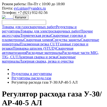
Режим работы:
Пн-Пт с 10:00 до 18:00
Почта:
evl.sirius@yandex.ru
Телефон:
+7 (921) 932-92-56
Каталог
Товары для газосварочных работ
Редукторы и
регуляторы
Товары для электросварочных работ
Прочие
аксессуары
Термическая резка
Сварочные горелки и
плазмотроны
Сварочная химия
Средства защиты
Сварочные
инверторы
Плазменная резка CUT
Газовые горелки и
резаки
Приварка шпилек (STUD)
Сварочная
автоматизация
Расходные материалы
Расходные части MIG,
TIG, CUT
Лазерная сварка и резка
Сварочные
материалы
Лазерная сварка, резка и очистка
Редукторы и регуляторы
Регуляторы расхода газа
Регулятор расхода газа У-30/АР-40-5 АЛ
Регулятор расхода газа У-30/
АР-40-5 АЛ