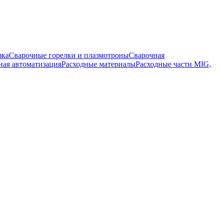
зка
Сварочные горелки и плазмотроны
Сварочная
ная автоматизация
Расходные материалы
Расходные части MIG,