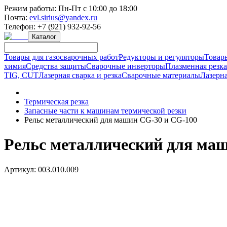
Режим работы:
Пн-Пт с 10:00 до 18:00
Почта:
evl.sirius@yandex.ru
Телефон:
+7 (921) 932-92-56
Каталог
Товары для газосварочных работ
Редукторы и регуляторы
Товар
химия
Средства защиты
Сварочные инверторы
Плазменная резк
TIG, CUT
Лазерная сварка и резка
Сварочные материалы
Лазерна
Термическая резка
Запасные части к машинам термической резки
Рельс металлический для машин CG-30 и CG-100
Рельс металлический для ма
Артикул:
003.010.009