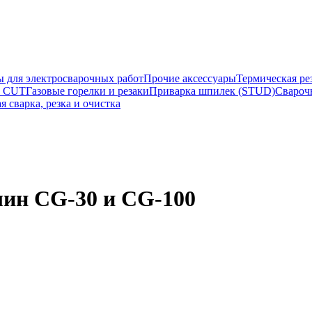
ы для электросварочных работ
Прочие аксессуары
Термическая ре
а CUT
Газовые горелки и резаки
Приварка шпилек (STUD)
Свароч
я сварка, резка и очистка
шин CG-30 и CG-100