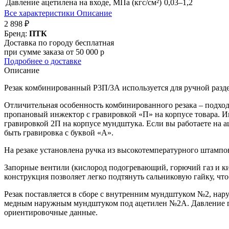
Давление ацетилена на входе, МПа (кгс/см²)
0,03–1,2
Все характеристики
Описание
2 898 ₽
Бренд:
ПТК
Доставка по городу бесплатная
при сумме заказа от 50 000 р
Подробнее о доставке
Описание
Резак комбинированный Р3П/3А используется для ручной разде
Отличительная особенность комбинированного резака – подходи
пропановый инжектор с гравировкой «П» на корпусе товара. И
гравировкой 2П на корпусе мундштука. Если вы работаете на 
быть гравировка с буквой «А».
На резаке установлена ручка из высокотемпературного штампо
Запорные вентили (кислород подогревающий, горючий газ и к
конструкция позволяет легко подтянуть сальниковую гайку, чт
Резак поставляется в сборе с внутренним мундштуком №2, 
медным наружным мундштуком под ацетилен №2А. Давление газа
ориентировочные данные.