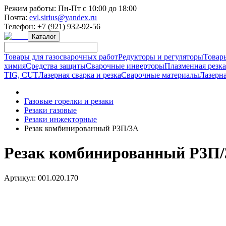
Режим работы:
Пн-Пт с 10:00 до 18:00
Почта:
evl.sirius@yandex.ru
Телефон:
+7 (921) 932-92-56
Каталог
Товары для газосварочных работ
Редукторы и регуляторы
Товар
химия
Средства защиты
Сварочные инверторы
Плазменная резк
TIG, CUT
Лазерная сварка и резка
Сварочные материалы
Лазерна
Газовые горелки и резаки
Резаки газовые
Резаки инжекторные
Резак комбинированный Р3П/3А
Резак комбинированный Р3П
Артикул:
001.020.170