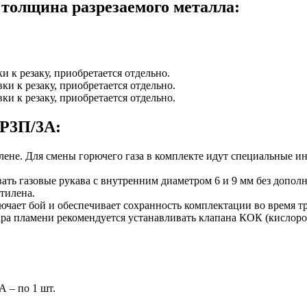
толщина разрезаемого металла:
и к резаку, приобретается отдельно.
ки к резаку, приобретается отдельно.
ки к резаку, приобретается отдельно.
 Р3П/3А:
илене. Для смены горючего газа в комплекте идут специальные 
вать газовые рукава с внутренним диаметром 6 и 9 мм без допо
тилена.
ючает бой и обеспечивает сохранность комплектации во время т
дара пламени рекомендуется устанавливать клапана КОК (кислоро
 – по 1 шт.