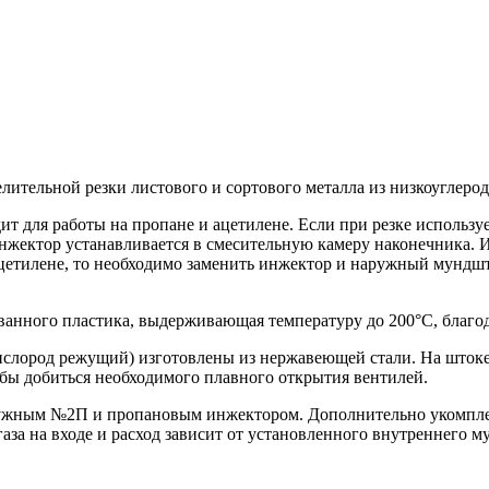
лительной резки листового и сортового металла из низкоуглеро
т для работы на пропане и ацетилене. Если при резке используе
нжектор устанавливается в смесительную камеру наконечника. 
ацетилене, то необходимо заменить инжектор и наружный мундшт
ванного пластика, выдерживающая температуру до 200°С, благод
ислород режущий) изготовлены из нержавеющей стали. На штоке
обы добиться необходимого плавного открытия вентилей.
наружным №2П и пропановым инжектором. Дополнительно укомп
 на входе и расход зависит от установленного внутреннего му