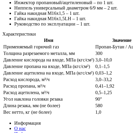
Инжектор пропановый/ацетиленовый – по 1 шт.
Ниппель универсальный диаметром 6/9 мм – 2 шт.
Гайка накидная M16х1,5 – 1 шт.
Гайка накидная M16х1,5LH – 1 шт.
Руководство по эксплуатации – 1 шт.
Характеристики
Имя
Значение
Применяемый горючий газ
Пропан-Бутан / А
Толщина разрезаемого металла, мм
300
Давление кислорода на входе, МПа (кгс/см²)
3,0–10,0
Давление пропана на входе, МПа (кгс/см²)
0,1–1,5
Давление ацетилена на входе, МПа (кгс/см²)
0,03–1,2
Расход кислорода, м³/ч
3,0–33,2
Расход пропана, м³/ч
0,41–1,92
Расход ацетилена, м³/ч
0,5–1,25
Угол наклона головки резака
90°
Длина резака, мм (не более)
580
Вес нетто, кг (не более)
1,0
Информация
О нас