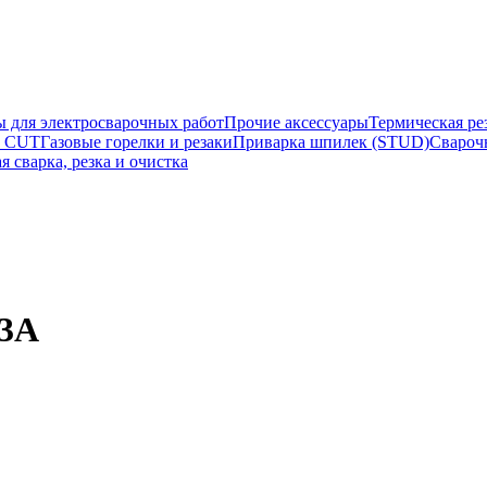
ы для электросварочных работ
Прочие аксессуары
Термическая ре
а CUT
Газовые горелки и резаки
Приварка шпилек (STUD)
Свароч
я сварка, резка и очистка
/3А