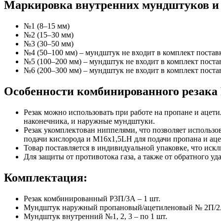
Маркировка внутренних мундштуков и 
№1 (8–15 мм)
№2 (15–30 мм)
№3 (30–50 мм)
№4 (50–100 мм) – мундштук не входит в комплект поставк
№5 (100–200 мм) – мундштук не входит в комплект постав
№6 (200–300 мм) – мундштук не входит в комплект постав
Особенности комбинированного резака
Резак можно использовать при работе на пропане и ацет
наконечника, и наружные мундштуки.
Резак укомплектован ниппелями, что позволяет использо
подачи кислорода и M16х1,5LH для подачи пропана и аце
Товар поставляется в индивидуальной упаковке, что искл
Для защиты от противотока газа, а также от обратного у
Комплектация:
Резак комбинированный Р3П/3А – 1 шт.
Мундштук наружный пропановый/ацетиленовый № 2П/2А
Мундштук внутренний №1, 2, 3 – по 1 шт.