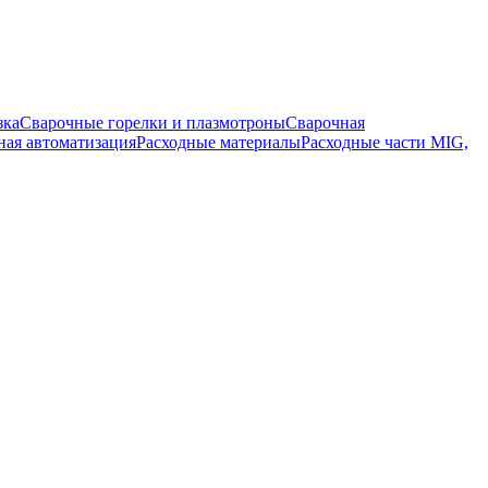
зка
Сварочные горелки и плазмотроны
Сварочная
ная автоматизация
Расходные материалы
Расходные части MIG,