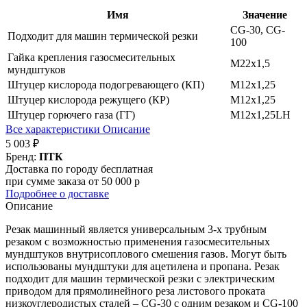
Имя
Значение
CG-30, CG-
Подходит для машин термической резки
100
Гайка крепления газосмесительных
M22х1,5
мундштуков
Штуцер кислорода подогревающего (КП)
М12х1,25
Штуцер кислорода режущего (КР)
М12х1,25
Штуцер горючего газа (ГГ)
М12х1,25LH
Все характеристики
Описание
5 003 ₽
Бренд:
ПТК
Доставка по городу бесплатная
при сумме заказа от 50 000 р
Подробнее о доставке
Описание
Резак машинный является универсальным 3-х трубным
резаком с возможностью применения газосмесительных
мундштуков внутрисоплового смешения газов. Могут быть
использованы мундштуки для ацетилена и пропана. Резак
подходит для машин термической резки с электрическим
приводом для прямолинейного реза листового проката
низкоуглеродистых сталей – CG-30 с одним резаком и CG-100