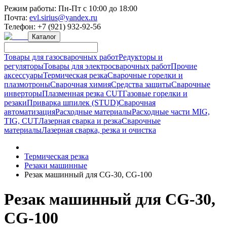
Режим работы:
Пн-Пт с 10:00 до 18:00
Почта:
evl.sirius@yandex.ru
Телефон:
+7 (921) 932-92-56
Каталог
Товары для газосварочных работ
Редукторы и
регуляторы
Товары для электросварочных работ
Прочие
аксессуары
Термическая резка
Сварочные горелки и
плазмотроны
Сварочная химия
Средства защиты
Сварочные
инверторы
Плазменная резка CUT
Газовые горелки и
резаки
Приварка шпилек (STUD)
Сварочная
автоматизация
Расходные материалы
Расходные части MIG,
TIG, CUT
Лазерная сварка и резка
Сварочные
материалы
Лазерная сварка, резка и очистка
Термическая резка
Резаки машинные
Резак машинный для CG-30, CG-100
Резак машинный для CG-30,
CG-100