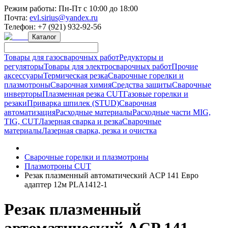
Режим работы:
Пн-Пт с 10:00 до 18:00
Почта:
evl.sirius@yandex.ru
Телефон:
+7 (921) 932-92-56
Каталог
Товары для газосварочных работ
Редукторы и
регуляторы
Товары для электросварочных работ
Прочие
аксессуары
Термическая резка
Сварочные горелки и
плазмотроны
Сварочная химия
Средства защиты
Сварочные
инверторы
Плазменная резка CUT
Газовые горелки и
резаки
Приварка шпилек (STUD)
Сварочная
автоматизация
Расходные материалы
Расходные части MIG,
TIG, CUT
Лазерная сварка и резка
Сварочные
материалы
Лазерная сварка, резка и очистка
Сварочные горелки и плазмотроны
Плазмотроны CUT
Резак плазменный автоматический ACP 141 Евро
адаптер 12м PLA1412-1
Резак плазменный