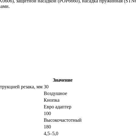
K0606), защитной насадкой (POP6660), насадка пружинная (STN
вами.
Значение
трукцией резака, мм
30
Воздушное
Кнопка
Евро адаптер
100
Высокочастотный
180
4,5–5,0