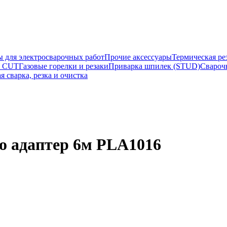
ы для электросварочных работ
Прочие аксессуары
Термическая ре
а CUT
Газовые горелки и резаки
Приварка шпилек (STUD)
Свароч
я сварка, резка и очистка
о адаптер 6м PLA1016