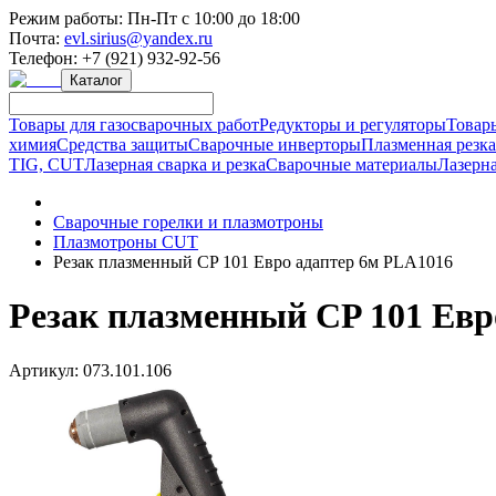
Режим работы:
Пн-Пт с 10:00 до 18:00
Почта:
evl.sirius@yandex.ru
Телефон:
+7 (921) 932-92-56
Каталог
Товары для газосварочных работ
Редукторы и регуляторы
Товар
химия
Средства защиты
Сварочные инверторы
Плазменная резк
TIG, CUT
Лазерная сварка и резка
Сварочные материалы
Лазерна
Сварочные горелки и плазмотроны
Плазмотроны CUT
Резак плазменный CP 101 Евро адаптер 6м PLA1016
Резак плазменный CP 101 Евр
Артикул:
073.101.106