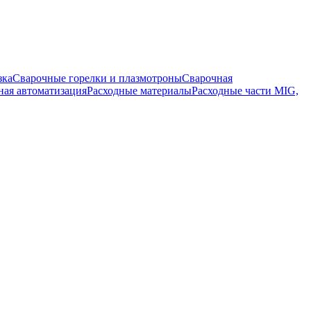
зка
Сварочные горелки и плазмотроны
Сварочная
ная автоматизация
Расходные материалы
Расходные части MIG,