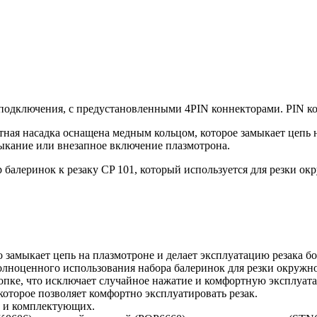
одключения, с предустановленными 4PIN коннекторами. PIN кон
итная насадка оснащена медным кольцом, которое замыкает цепь 
мыкание или внезапное включение плазмотрона.
алеринок к резаку CP 101, который используется для резки окр
 замыкает цепь на плазмотроне и делает эксплуатацию резака б
олноценного использования набора балеринок для резки окружно
опке, что исключает случайное нажатие и комфортную эксплуат
которое позволяет комфортно эксплуатировать резак.
в и комплектующих.