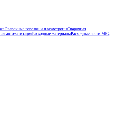
зка
Сварочные горелки и плазмотроны
Сварочная
ная автоматизация
Расходные материалы
Расходные части MIG,