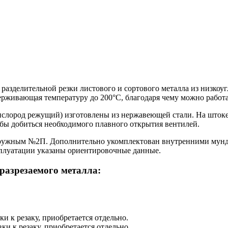
азделительной резки листового и сортового металла из низкоуг
рживающая температуру до 200°С, благодаря чему можно работа
ислород режущий) изготовлены из нержавеющей стали. На штоке
обы добиться необходимого плавного открытия вентилей.
аружным №2П. Дополнительно укомплектован внутренними мундшт
сплуатации указаны ориентировочные данные.
азрезаемого металла:
и к резаку, приобретается отдельно.
ки к резаку, приобретается отдельно.