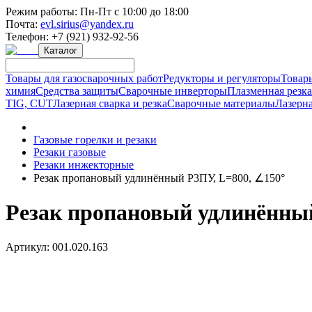
Режим работы:
Пн-Пт с 10:00 до 18:00
Почта:
evl.sirius@yandex.ru
Телефон:
+7 (921) 932-92-56
Каталог
Товары для газосварочных работ
Редукторы и регуляторы
Товар
химия
Средства защиты
Сварочные инверторы
Плазменная резк
TIG, CUT
Лазерная сварка и резка
Сварочные материалы
Лазерна
Газовые горелки и резаки
Резаки газовые
Резаки инжекторные
Резак пропановый удлинённый Р3ПУ, L=800, ∠150°
Резак пропановый удлинённый
Артикул:
001.020.163