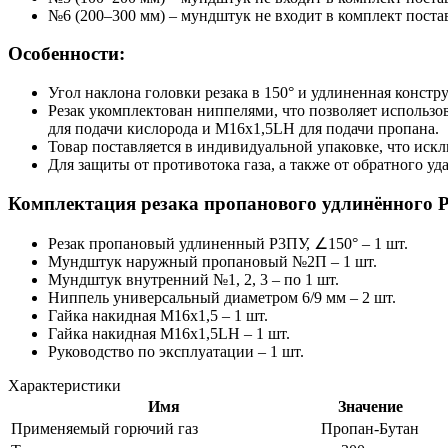
№6 (200–300 мм) – мундштук не входит в комплект постав
Особенности:
Угол наклона головки резака в 150° и удлиненная констр
Резак укомплектован ниппелями, что позволяет использо
для подачи кислорода и M16х1,5LH для подачи пропана.
Товар поставляется в индивидуальной упаковке, что искл
Для защиты от противотока газа, а также от обратного у
Комплектация р
езака пропанового удлинённого 
Резак пропановый удлиненный Р3ПУ, ∠150° – 1 шт.
Мундштук наружный пропановый №2П – 1 шт.
Мундштук внутренний №1, 2, 3 – по 1 шт.
Ниппель универсальный диаметром 6/9 мм – 2 шт.
Гайка накидная M16х1,5 – 1 шт.
Гайка накидная M16х1,5LH – 1 шт.
Руководство по эксплуатации – 1 шт.
Характеристики
Имя
Значение
Применяемый горючий газ
Пропан-Бутан