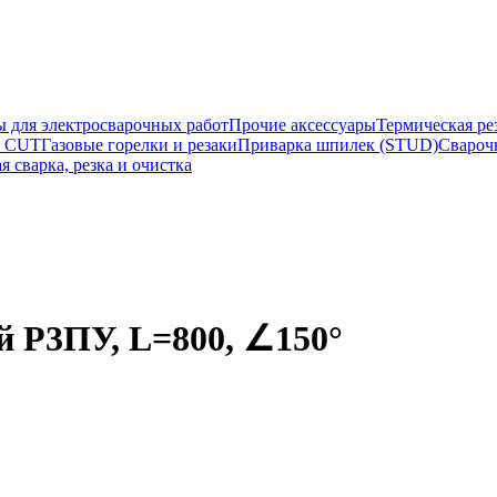
ы для электросварочных работ
Прочие аксессуары
Термическая ре
а CUT
Газовые горелки и резаки
Приварка шпилек (STUD)
Свароч
я сварка, резка и очистка
 Р3ПУ, L=800, ∠150°