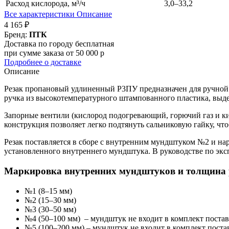
Расход кислорода, м³/ч
3,0–33,2
Все характеристики
Описание
4 165 ₽
Бренд:
ПТК
Доставка по городу бесплатная
при сумме заказа от 50 000 р
Подробнее о доставке
Описание
Резак пропановый удлиненный Р3ПУ предназначен для ручной р
ручка из высокотемпературного штампованного пластика, выде
Запорные вентили (кислород подогревающий, горючий газ и к
конструкция позволяет легко подтянуть сальниковую гайку, чт
Резак поставляется в сборе с внутренним мундштуком №2 и н
установленного внутреннего мундштука. В руководстве по эк
Маркировка внутренних мундштуков и толщина р
№1 (8–15 мм)
№2 (15–30 мм)
№3 (30–50 мм)
№4 (50–100 мм) – мундштук не входит в комплект поставк
№5 (100–200 мм) – мундштук не входит в комплект постав