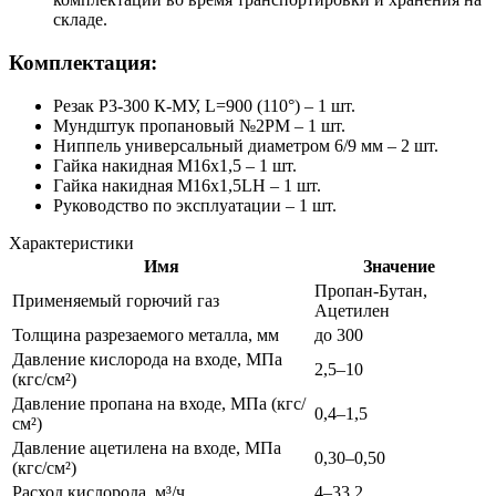
складе.
Комплектация:
Резак Р3-300 К-МУ, L=900 (110°) – 1 шт.
Мундштук пропановый №2PM – 1 шт.
Ниппель универсальный диаметром 6/9 мм – 2 шт.
Гайка накидная M16х1,5 – 1 шт.
Гайка накидная M16х1,5LH – 1 шт.
Руководство по эксплуатации – 1 шт.
Характеристики
Имя
Значение
Пропан-Бутан,
Применяемый горючий газ
Ацетилен
Толщина разрезаемого металла, мм
до 300
Давление кислорода на входе, МПа
2,5–10
(кгс/см²)
Давление пропана на входе, МПа (кгс/
0,4–1,5
см²)
Давление ацетилена на входе, МПа
0,30–0,50
(кгс/см²)
Расход кислорода, м³/ч
4–33,2