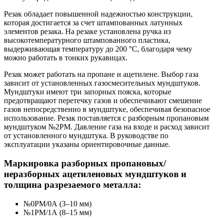
Резак обладает повышенной надежностью конструкции,
которая достигается за счет штампованных латунных
элементов резака. На резаке установлена ручка из
высокотемпературного штампованного пластика,
выдерживающая температуру до 200 °С, благодаря чему
можно работать в тонких рукавицах.
Резак может работать на пропане и ацетилене. Выбор газа
зависит от установленных газосмесительных мундштуков.
Мундштуки имеют три запорных пояска, которые
предотвращают перетечку газов и обеспечивают смешение
газов непосредственно в мундштуке, обеспечивая безопасное
использование. Резак поставляется c разборным пропановым
мундштуком №2PM. Давление газа на входе и расход зависит
от установленного мундштука. В руководстве по
эксплуатации указаны ориентировочные данные.
Маркировка разборных пропановых/
неразборных ацетиленовых мундштуков и
толщина разрезаемого металла:
№0PM/0А (3–10 мм)
№1PM/1А (8–15 мм)