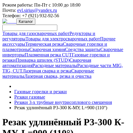
Режим работы:
Пн-Пт с 10:00 до 18:00
Почта:
evl.sirius@yandex.ru
Телефон:
+7 (921) 932-92-56
Каталог
Товары для газосварочных работ
Редукторы и
регуляторы
Товары для электросварочных работ
Прочие
аксессуары
Термическая резка
Сварочные горелки и
плазмотроны
Сварочная химия
Средства защиты
Сварочные
инверторы
Плазменная резка CUT
Газовые горелки и
резаки
Приварка шпилек (STUD)
Сварочная
автоматизация
Расходные материалы
Расходные части MIG,
TIG, CUT
Лазерная сварка и резка
Сварочные
материалы
Лазерная сварка, резка и очистка
Газовые горелки и резаки
Резаки газовые
Резаки 3-х трубные внутрисоплового смешения
Резак удлинённый Р3-300 К-МУ, L=900 (110°)
Резак удлинённый Р3-300 К-