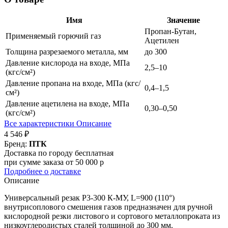
Имя
Значение
Пропан-Бутан,
Применяемый горючий газ
Ацетилен
Толщина разрезаемого металла, мм
до 300
Давление кислорода на входе, МПа
2,5–10
(кгс/см²)
Давление пропана на входе, МПа (кгс/
0,4–1,5
см²)
Давление ацетилена на входе, МПа
0,30–0,50
(кгс/см²)
Все характеристики
Описание
4 546 ₽
Бренд:
ПТК
Доставка по городу бесплатная
при сумме заказа от 50 000 р
Подробнее о доставке
Описание
Универсальный резак Р3-300 К-МУ, L=900 (110°)
внутрисоплового смешения газов предназначен для ручной
кислородной резки листового и сортового металлопроката из
низкоуглеродистых сталей толщиной до 300 мм.