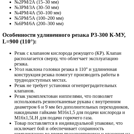
№2PM/2А (15–30 мм)
№3PM/3А (30–50 мм)
№4PM/4А (50–100 мм)
№5PM/5А (100–200 мм)
№6PM/6А (200–300 мм)
Особенности удлиненного резака Р3-300 К-МУ,
L=900 (110°):
Резак с клапаном кислорода режущего (КР). Клапан
располагается сверху, что облегчает эксплуатацию
резака.
Угол наклона головки резака в 110° и удлиненная
конструкция резака помогут производить работы в
труднодоступных местах.
Резак не требует установки огнепреградительных
клапанов.
Резак укомплектован ниппелями, что позволяет
использовать резинотканевые рукава с внутренним
диаметром 6 и 9 мм без дополнительных переходников,
накидными гайками M16х1,5 для подачи кислорода и
M16х1,5LH для подачи горючего газа.
Товар поставляется в индивидуальной упаковке, что
исключает бой и обеспечивает сохранность
комплектации во время транспортировки и хранения на