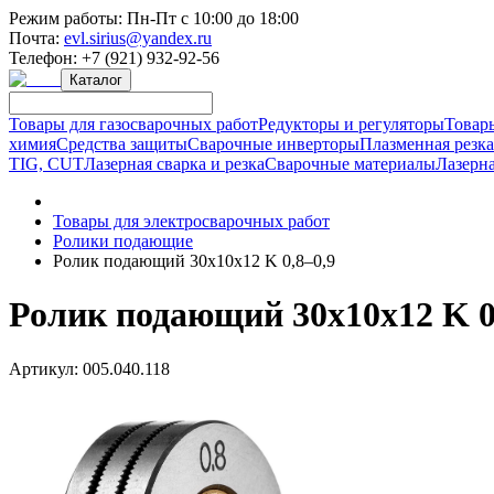
Режим работы:
Пн-Пт с 10:00 до 18:00
Почта:
evl.sirius@yandex.ru
Телефон:
+7 (921) 932-92-56
Каталог
Товары для газосварочных работ
Редукторы и регуляторы
Товар
химия
Средства защиты
Сварочные инверторы
Плазменная резк
TIG, CUT
Лазерная сварка и резка
Сварочные материалы
Лазерна
Товары для электросварочных работ
Ролики подающие
Ролик подающий 30х10х12 K 0,8–0,9
Ролик подающий 30х10х12 K 0
Артикул:
005.040.118