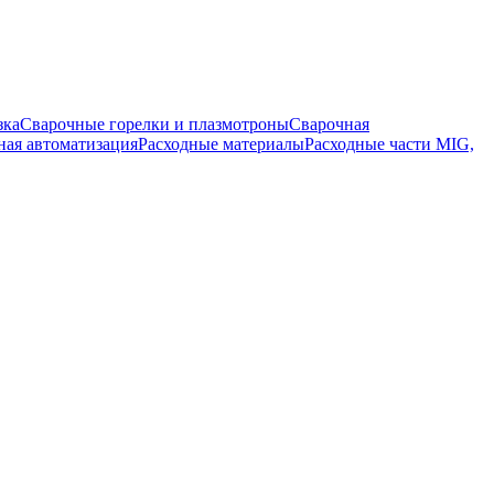
зка
Сварочные горелки и плазмотроны
Сварочная
ная автоматизация
Расходные материалы
Расходные части MIG,