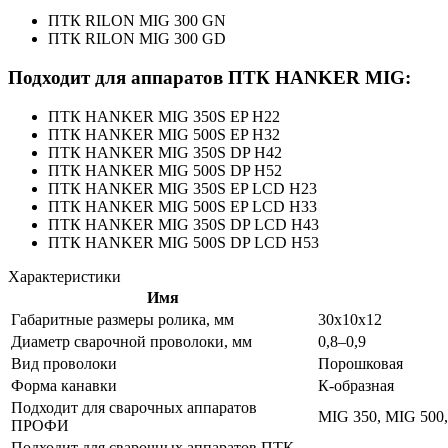
ПТК RILON MIG 300 GN
ПТК RILON MIG 300 GD
Подходит для аппаратов ПТК HANKER MIG:
ПТК HANKER MIG 350S EP H22
ПТК HANKER MIG 500S EP H32
ПТК HANKER MIG 350S DP H42
ПТК HANKER MIG 500S DP H52
ПТК HANKER MIG 350S EP LCD H23
ПТК HANKER MIG 500S EP LCD H33
ПТК HANKER MIG 350S DP LCD H43
ПТК HANKER MIG 500S DP LCD H53
Характеристики
Имя
Габаритные размеры ролика, мм
30х10х12
Диаметр сварочной проволоки, мм
0,8–0,9
Вид проволоки
Порошковая
Форма канавки
К-образная
Подходит для сварочных аппаратов
MIG 350, MIG 500
ПРОФИ
Подходит для сварочных аппаратов ПТК