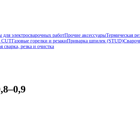
ы для электросварочных работ
Прочие аксессуары
Термическая ре
а CUT
Газовые горелки и резаки
Приварка шпилек (STUD)
Свароч
я сварка, резка и очистка
,8–0,9