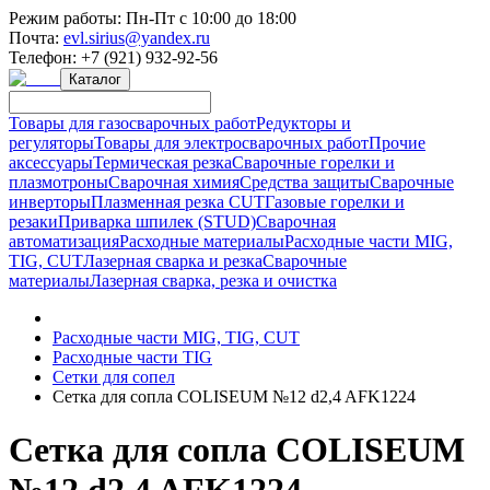
Режим работы:
Пн-Пт с 10:00 до 18:00
Почта:
evl.sirius@yandex.ru
Телефон:
+7 (921) 932-92-56
Каталог
Товары для газосварочных работ
Редукторы и
регуляторы
Товары для электросварочных работ
Прочие
аксессуары
Термическая резка
Сварочные горелки и
плазмотроны
Сварочная химия
Средства защиты
Сварочные
инверторы
Плазменная резка CUT
Газовые горелки и
резаки
Приварка шпилек (STUD)
Сварочная
автоматизация
Расходные материалы
Расходные части MIG,
TIG, CUT
Лазерная сварка и резка
Сварочные
материалы
Лазерная сварка, резка и очистка
Расходные части MIG, TIG, CUT
Расходные части TIG
Сетки для сопел
Сетка для сопла COLISEUM №12 d2,4 AFK1224
Сетка для сопла COLISEUM