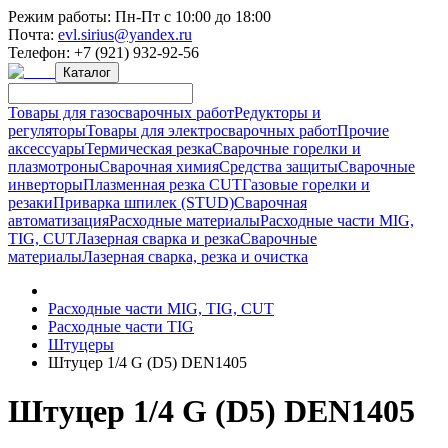
Режим работы:
Пн-Пт с 10:00 до 18:00
Почта:
evl.sirius@yandex.ru
Телефон:
+7 (921) 932-92-56
Каталог
Товары для газосварочных работ
Редукторы и
регуляторы
Товары для электросварочных работ
Прочие
аксессуары
Термическая резка
Сварочные горелки и
плазмотроны
Сварочная химия
Средства защиты
Сварочные
инверторы
Плазменная резка CUT
Газовые горелки и
резаки
Приварка шпилек (STUD)
Сварочная
автоматизация
Расходные материалы
Расходные части MIG,
TIG, CUT
Лазерная сварка и резка
Сварочные
материалы
Лазерная сварка, резка и очистка
Расходные части MIG, TIG, CUT
Расходные части TIG
Штуцеры
Штуцер 1/4 G (D5) DEN1405
Штуцер 1/4 G (D5) DEN1405