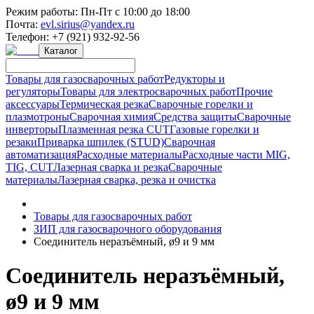
Режим работы:
Пн-Пт с 10:00 до 18:00
Почта:
evl.sirius@yandex.ru
Телефон:
+7 (921) 932-92-56
Каталог
Товары для газосварочных работ
Редукторы и
регуляторы
Товары для электросварочных работ
Прочие
аксессуары
Термическая резка
Сварочные горелки и
плазмотроны
Сварочная химия
Средства защиты
Сварочные
инверторы
Плазменная резка CUT
Газовые горелки и
резаки
Приварка шпилек (STUD)
Сварочная
автоматизация
Расходные материалы
Расходные части MIG,
TIG, CUT
Лазерная сварка и резка
Сварочные
материалы
Лазерная сварка, резка и очистка
Товары для газосварочных работ
ЗИП для газосварочного оборудования
Соединитель неразъёмный, ø9 и 9 мм
Соединитель неразъёмный,
ø9 и 9 мм