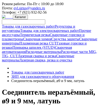
Режим работы:
Пн-Пт с 10:00 до 18:00
Почта:
evl.sirius@yandex.ru
Телефон:
+7 (921) 932-92-56
Каталог
Товары для газосварочных работ
Редукторы и
регуляторы
Товары для электросварочных работ
Прочие
аксессуары
Термическая резка
Сварочные горелки и
плазмотроны
Сварочная химия
Средства защиты
Сварочные
инверторы
Плазменная резка CUT
Газовые горелки и
резаки
Приварка шпилек (STUD)
Сварочная
автоматизация
Расходные материалы
Расходные части MIG,
TIG, CUT
Лазерная сварка и резка
Сварочные
материалы
Лазерная сварка, резка и очистка
Товары для газосварочных работ
ЗИП для газосварочного оборудования
Соединитель неразъёмный, ø9 и 9 мм, латунь
Соединитель неразъёмный,
ø9 и 9 мм, латунь