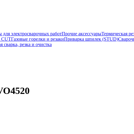
ы для электросварочных работ
Прочие аксессуары
Термическая ре
а CUT
Газовые горелки и резаки
Приварка шпилек (STUD)
Свароч
я сварка, резка и очистка
VO4520