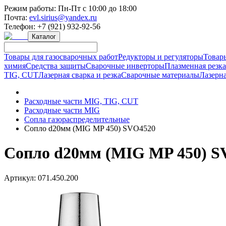
Режим работы:
Пн-Пт с 10:00 до 18:00
Почта:
evl.sirius@yandex.ru
Телефон:
+7 (921) 932-92-56
Каталог
Товары для газосварочных работ
Редукторы и регуляторы
Товар
химия
Средства защиты
Сварочные инверторы
Плазменная резк
TIG, CUT
Лазерная сварка и резка
Сварочные материалы
Лазерна
Расходные части MIG, TIG, CUT
Расходные части MIG
Сопла газораспределительные
Сопло d20мм (MIG MP 450) SVO4520
Сопло d20мм (MIG MP 450) S
Артикул:
071.450.200