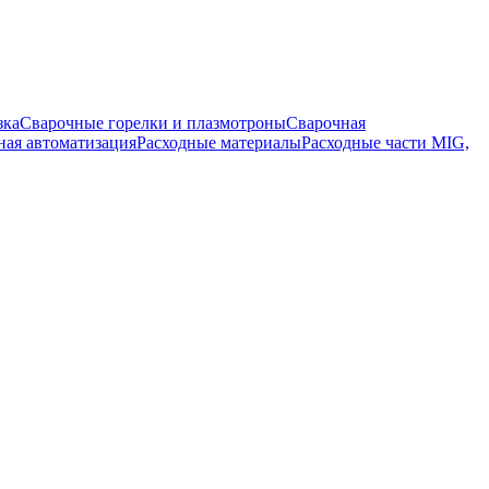
зка
Сварочные горелки и плазмотроны
Сварочная
ная автоматизация
Расходные материалы
Расходные части MIG,