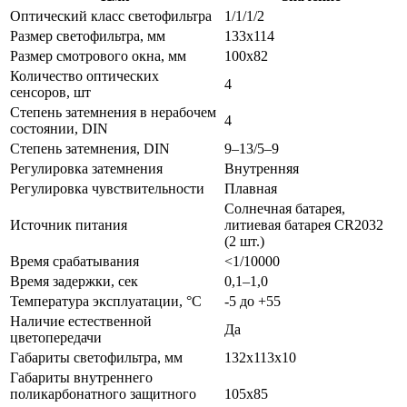
Оптический класс светофильтра
1/1/1/2
Размер светофильтра, мм
133х114
Размер смотрового окна, мм
100х82
Количество оптических
4
сенсоров, шт
Степень затемнения в нерабочем
4
состоянии, DIN
Степень затемнения, DIN
9–13/5–9
Регулировка затемнения
Внутренняя
Регулировка чувствительности
Плавная
Солнечная батарея,
Источник питания
литиевая батарея CR2032
(2 шт.)
Время срабатывания
<1/10000
Время задержки, сек
0,1–1,0
Температура эксплуатации, °С
-5 до +55
Наличие естественной
Да
цветопередачи
Габариты светофильтра, мм
132х113х10
Габариты внутреннего
поликарбонатного защитного
105х85