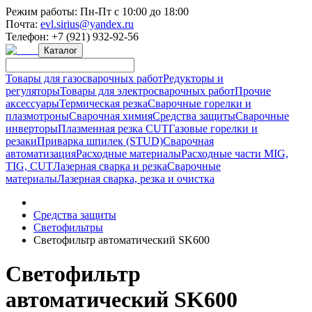
Режим работы:
Пн-Пт с 10:00 до 18:00
Почта:
evl.sirius@yandex.ru
Телефон:
+7 (921) 932-92-56
Каталог
Товары для газосварочных работ
Редукторы и
регуляторы
Товары для электросварочных работ
Прочие
аксессуары
Термическая резка
Сварочные горелки и
плазмотроны
Сварочная химия
Средства защиты
Сварочные
инверторы
Плазменная резка CUT
Газовые горелки и
резаки
Приварка шпилек (STUD)
Сварочная
автоматизация
Расходные материалы
Расходные части MIG,
TIG, CUT
Лазерная сварка и резка
Сварочные
материалы
Лазерная сварка, резка и очистка
Средства защиты
Светофильтры
Светофильтр автоматический SK600
Светофильтр
автоматический SK600