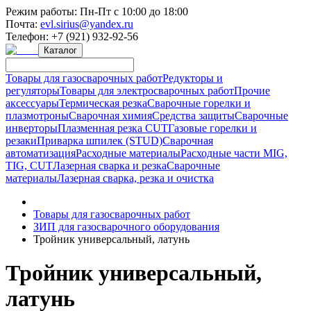
Режим работы:
Пн-Пт с 10:00 до 18:00
Почта:
evl.sirius@yandex.ru
Телефон:
+7 (921) 932-92-56
Каталог
Товары для газосварочных работ
Редукторы и
регуляторы
Товары для электросварочных работ
Прочие
аксессуары
Термическая резка
Сварочные горелки и
плазмотроны
Сварочная химия
Средства защиты
Сварочные
инверторы
Плазменная резка CUT
Газовые горелки и
резаки
Приварка шпилек (STUD)
Сварочная
автоматизация
Расходные материалы
Расходные части MIG,
TIG, CUT
Лазерная сварка и резка
Сварочные
материалы
Лазерная сварка, резка и очистка
Товары для газосварочных работ
ЗИП для газосварочного оборудования
Тройник универсальный, латунь
Тройник универсальный,
латунь