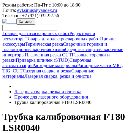
Режим работы:
Пн-Пт с 10:00 до 18:00
Почта:
evl.sirius@yandex.ru
Телефон:
+7 (921) 932-92-56
Каталог
Товары для газосварочных работ
Редукторы и
регуляторы
Товары для электросварочных работ
Прочие
аксессуары
Термическая резка
Сварочные горелки и
плазмотроны
Сварочная химия
Средства защиты
Сварочные
инверторы
Плазменная резка CUT
Газовые горелки и
резаки
Приварка шпилек (STUD)
Сварочная
автоматизация
Расходные материалы
Расходные части MIG,
TIG, CUT
Лазерная сварка и резка
Сварочные
материалы
Лазерная сварка, резка и очистка
Лазерная сварка, резка и очистка
Прочее для лазерного оборудования
Трубка калибровочная FT80 LSR0040
Трубка калибровочная FT80
LSR0040