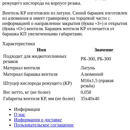
режущего кислорода на корпусе резака.
Вентиль КР изготовлен из латуни. Синий барашек изготовлен
из алюминия и имеет гравировку на торцевой части с
информацией о направлении закрытия (буква «З») и открытия
(буква «О») вентиля. Барашек вентиля КР отличается от
барашка КП увеличенными габаритами.
Характеристики
Имя
Значение
Подходит для жидкотопливных
РК-300, РБ-300
резаков
Материал вентиля
Латунь
Материал барашка вентиля
Алюминий
М16х1,5 (правая
Штуцер кислорода режущего (КР)
резьба)
Вес нетто, кг (не более)
0,058
Габариты вентиля КР, мм (не более)
35х40х40
Информация
О нас
Информация о доставке
Пользовательское соглашение