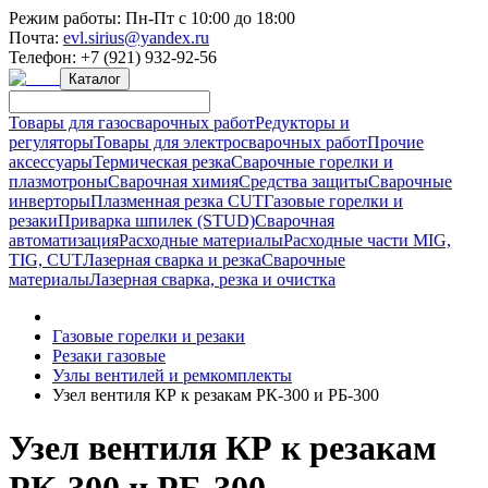
Режим работы:
Пн-Пт с 10:00 до 18:00
Почта:
evl.sirius@yandex.ru
Телефон:
+7 (921) 932-92-56
Каталог
Товары для газосварочных работ
Редукторы и
регуляторы
Товары для электросварочных работ
Прочие
аксессуары
Термическая резка
Сварочные горелки и
плазмотроны
Сварочная химия
Средства защиты
Сварочные
инверторы
Плазменная резка CUT
Газовые горелки и
резаки
Приварка шпилек (STUD)
Сварочная
автоматизация
Расходные материалы
Расходные части MIG,
TIG, CUT
Лазерная сварка и резка
Сварочные
материалы
Лазерная сварка, резка и очистка
Газовые горелки и резаки
Резаки газовые
Узлы вентилей и ремкомплекты
Узел вентиля КР к резакам РК-300 и РБ-300
Узел вентиля КР к резакам