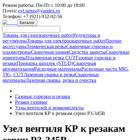
Режим работы:
Пн-Пт с 10:00 до 18:00
Почта:
evl.sirius@yandex.ru
Телефон:
+7 (921) 932-92-56
Каталог
Товары для газосварочных работ
Редукторы и
регуляторы
Товары для электросварочных работ
Прочие
аксессуары
Термическая резка
Сварочные горелки и
плазмотроны
Сварочная химия
Средства защиты
Сварочные
инверторы
Плазменная резка CUT
Газовые горелки и
резаки
Приварка шпилек (STUD)
Сварочная
автоматизация
Расходные материалы
Расходные части MIG,
TIG, CUT
Лазерная сварка и резка
Сварочные
материалы
Лазерная сварка, резка и очистка
Газовые горелки и резаки
Резаки газовые
Узлы вентилей и ремкомплекты
Узел вентиля КР к резакам серии Р3-345В
Узел вентиля КР к резакам