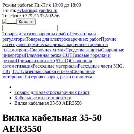
Режим работы:
Пн-Пт с 10:00 до 18:00
Почта:
evl.sirius@yandex.ru
Телефон:
+7 (921) 932-92-56
Каталог
Товары для газосварочных работ
Редукторы и
регуляторы
Товары для электросварочных работ
Прочие
аксессуары
Термическая резка
Сварочные горелки и
плазмотроны
Сварочная химия
Средства защиты
Сварочные
инверторы
Плазменная резка CUT
Газовые горелки и
резаки
Приварка шпилек (STUD)
Сварочная
автоматизация
Расходные материалы
Расходные части MIG,
TIG, CUT
Лазерная сварка и резка
Сварочные
материалы
Лазерная сварка, резка и очистка
Товары для электросварочных работ
Кабельные вилки и розетки
Вилка кабельная 35-50 AER3550
Вилка кабельная 35-50
AER3550