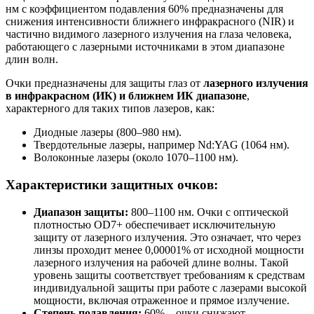
нм с коэффициентом подавления 60% предназначены для
снижения интенсивности ближнего инфракрасного (NIR) и
частично видимого лазерного излучения на глаза человека,
работающего с лазерными источниками в этом диапазоне
длин волн.
Очки предназначены для защиты глаз от
лазерного излучения
в инфракрасном (ИК) и ближнем ИК диапазоне
,
характерного для таких типов лазеров, как:
Диодные лазеры (800–980 нм).
Твердотельные лазеры, например Nd:YAG (1064 нм).
Волоконные лазеры (около 1070–1100 нм).
Характеристики защитных очков:
Диапазон защиты:
800–1100 нм. Очки с оптической
плотностью OD7+ обеспечивает исключительную
защиту от лазерного излучения. Это означает, что через
линзы проходит менее 0,00001% от исходной мощности
лазерного излучения на рабочей длине волны. Такой
уровень защиты соответствует требованиям к средствам
индивидуальной защиты при работе с лазерами высокой
мощности, включая отраженное и прямое излучение.
Степень подавления:
60% – очки снижают