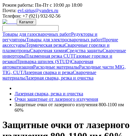
Режим работы:
Пн-Пт с 10:00 до 18:00
Почта:
evl.sirius@yandex.ru
Телефон:
+7 (921) 932-92-56
Каталог
Товары для газосварочных работ
Редукторы и
регуляторы
Товары для электросварочных работ
Прочие
аксессуары
Термическая резка
Сварочные горелки и
плазмотроны
Сварочная химия
Средства защиты
Сварочные
инверторы
Плазменная резка CUT
Газовые горелки и
резаки
Приварка шпилек (STUD)
Сварочная
автоматизация
Расходные материалы
Расходные части MIG,
TIG, CUT
Лазерная сварка и резка
Сварочные
материалы
Лазерная сварка, резка и очистка
Лазерная сварка, резка и очистка
Очки защитные от лазерного излучения
Защитные очки от лазерного излучения 800-1100 нм
60%
Защитные очки от лазерного