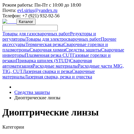
Режим работы:
Пн-Пт с 10:00 до 18:00
Почта:
evl.sirius@yandex.ru
Телефон:
+7 (921) 932-92-56
Каталог
Товары для газосварочных работ
Редукторы и
регуляторы
Товары для электросварочных работ
Прочие
аксессуары
Термическая резка
Сварочные горелки и
плазмотроны
Сварочная химия
Средства защиты
Сварочные
инверторы
Плазменная резка CUT
Газовые горелки и
резаки
Приварка шпилек (STUD)
Сварочная
автоматизация
Расходные материалы
Расходные части MIG,
TIG, CUT
Лазерная сварка и резка
Сварочные
материалы
Лазерная сварка, резка и очистка
Средства защиты
Диоптрические линзы
Диоптрические линзы
Категории