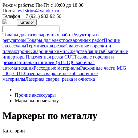
Режим работы:
Пн-Пт с 10:00 до 18:00
Почта:
evl.sirius@yandex.ru
Телефон:
+7 (921) 932-92-56
Каталог
Товары для газосварочных работ
Редукторы и
регуляторы
Товары для электросварочных работ
Прочие
аксессуары
Термическая резка
Сварочные горелки и
плазмотроны
Сварочная химия
Средства защиты
Сварочные
инверторы
Плазменная резка CUT
Газовые горелки и
резаки
Приварка шпилек (STUD)
Сварочная
автоматизация
Расходные материалы
Расходные части MIG,
TIG, CUT
Лазерная сварка и резка
Сварочные
материалы
Лазерная сварка, резка и очистка
Прочие аксессуары
Маркеры по металлу
Маркеры по металлу
Категории