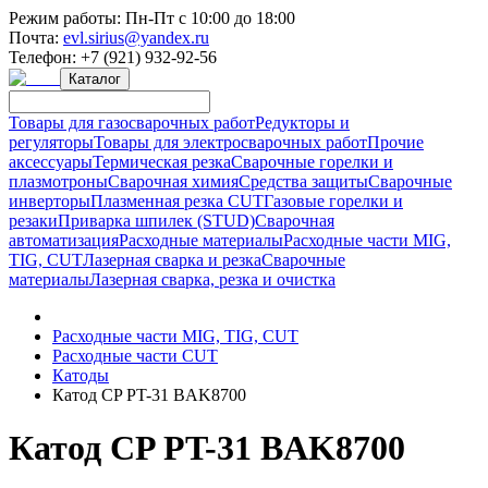
Режим работы:
Пн-Пт с 10:00 до 18:00
Почта:
evl.sirius@yandex.ru
Телефон:
+7 (921) 932-92-56
Каталог
Товары для газосварочных работ
Редукторы и
регуляторы
Товары для электросварочных работ
Прочие
аксессуары
Термическая резка
Сварочные горелки и
плазмотроны
Сварочная химия
Средства защиты
Сварочные
инверторы
Плазменная резка CUT
Газовые горелки и
резаки
Приварка шпилек (STUD)
Сварочная
автоматизация
Расходные материалы
Расходные части MIG,
TIG, CUT
Лазерная сварка и резка
Сварочные
материалы
Лазерная сварка, резка и очистка
Расходные части MIG, TIG, CUT
Расходные части CUT
Катоды
Катод CP PT-31 BAK8700
Катод CP PT-31 BAK8700