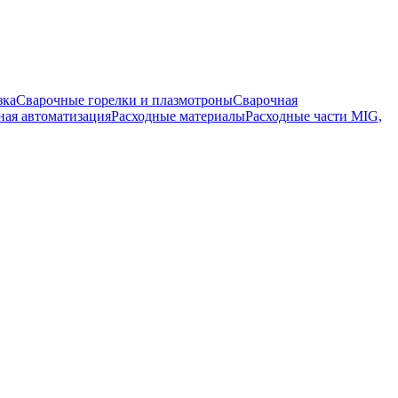
зка
Сварочные горелки и плазмотроны
Сварочная
ная автоматизация
Расходные материалы
Расходные части MIG,