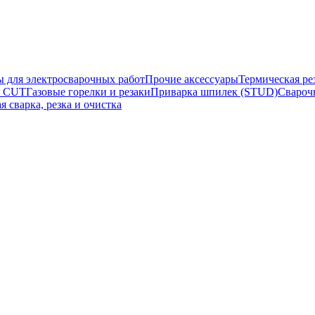
ы для электросварочных работ
Прочие аксессуары
Термическая ре
а CUT
Газовые горелки и резаки
Приварка шпилек (STUD)
Свароч
я сварка, резка и очистка