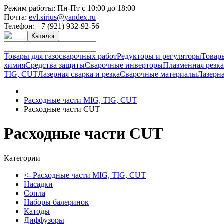
Режим работы:
Пн-Пт с 10:00 до 18:00
Почта:
evl.sirius@yandex.ru
Телефон:
+7 (921) 932-92-56
Каталог
Товары для газосварочных работ
Редукторы и регуляторы
Товар
химия
Средства защиты
Сварочные инверторы
Плазменная резк
TIG, CUT
Лазерная сварка и резка
Сварочные материалы
Лазерна
Расходные части MIG, TIG, CUT
Расходные части CUT
Расходные части CUT
Категории
<- Расходные части MIG, TIG, CUT
Насадки
Сопла
Наборы балеринок
Катоды
Диффузоры