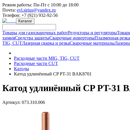
Режим работы:
Пн-Пт с 10:00 до 18:00
Почта:
evl.sirius@yandex.ru
Телефон:
+7 (921) 932-92-56
Каталог
Товары для газосварочных работ
Редукторы и регуляторы
Товар
химия
Средства защиты
Сварочные инверторы
Плазменная резк
TIG, CUT
Лазерная сварка и резка
Сварочные материалы
Лазерна
Расходные части MIG, TIG, CUT
Расходные части CUT
Катоды
Катод удлинённый CP PT-31 BAK8701
Катод удлинённый CP PT-31 
Артикул:
073.310.006