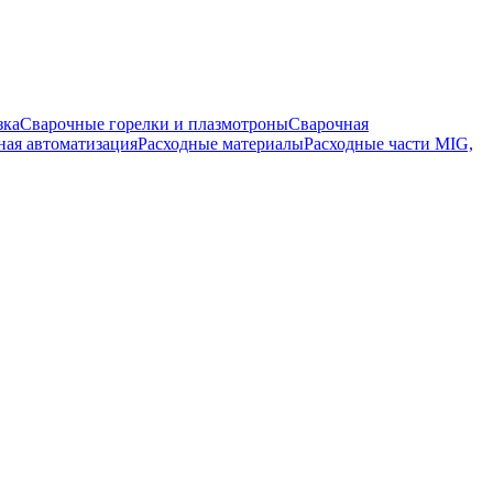
зка
Сварочные горелки и плазмотроны
Сварочная
ная автоматизация
Расходные материалы
Расходные части MIG,