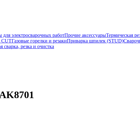
ы для электросварочных работ
Прочие аксессуары
Термическая ре
а CUT
Газовые горелки и резаки
Приварка шпилек (STUD)
Свароч
я сварка, резка и очистка
BAK8701