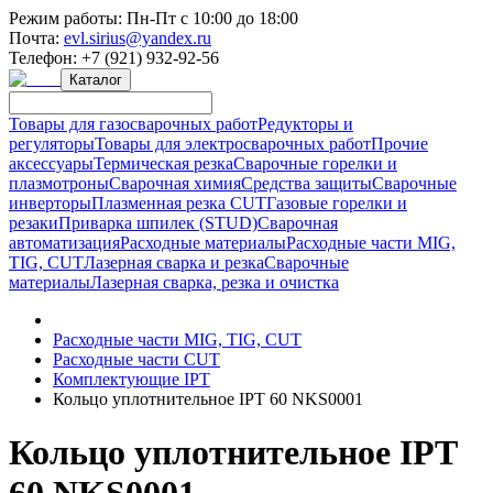
Режим работы:
Пн-Пт с 10:00 до 18:00
Почта:
evl.sirius@yandex.ru
Телефон:
+7 (921) 932-92-56
Каталог
Товары для газосварочных работ
Редукторы и
регуляторы
Товары для электросварочных работ
Прочие
аксессуары
Термическая резка
Сварочные горелки и
плазмотроны
Сварочная химия
Средства защиты
Сварочные
инверторы
Плазменная резка CUT
Газовые горелки и
резаки
Приварка шпилек (STUD)
Сварочная
автоматизация
Расходные материалы
Расходные части MIG,
TIG, CUT
Лазерная сварка и резка
Сварочные
материалы
Лазерная сварка, резка и очистка
Расходные части MIG, TIG, CUT
Расходные части CUT
Комплектующие IPT
Кольцо уплотнительное IPT 60 NKS0001
Кольцо уплотнительное IPT