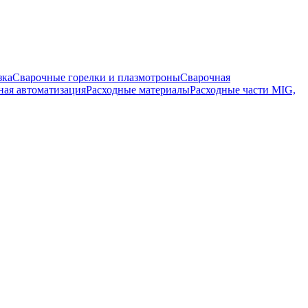
зка
Сварочные горелки и плазмотроны
Сварочная
ная автоматизация
Расходные материалы
Расходные части MIG,