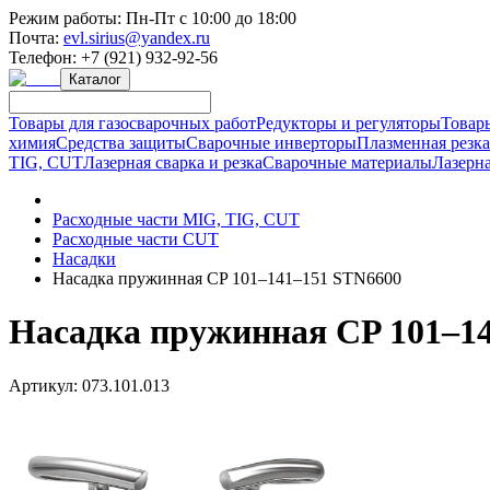
Режим работы:
Пн-Пт с 10:00 до 18:00
Почта:
evl.sirius@yandex.ru
Телефон:
+7 (921) 932-92-56
Каталог
Товары для газосварочных работ
Редукторы и регуляторы
Товар
химия
Средства защиты
Сварочные инверторы
Плазменная резк
TIG, CUT
Лазерная сварка и резка
Сварочные материалы
Лазерна
Расходные части MIG, TIG, CUT
Расходные части CUT
Насадки
Насадка пружинная CP 101–141–151 STN6600
Насадка пружинная CP 101–1
Артикул:
073.101.013