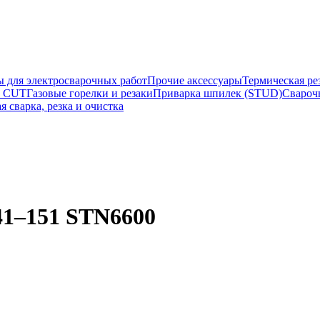
ы для электросварочных работ
Прочие аксессуары
Термическая ре
а CUT
Газовые горелки и резаки
Приварка шпилек (STUD)
Свароч
я сварка, резка и очистка
41–151 STN6600