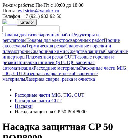
Режим работы:
Пн-Пт с 10:00 до 18:00
Почта:
evl.sirius@yandex.ru
Телефон:
+7 (921) 932-92-56
Каталог
Товары для газосварочных работ
Редукторы и
регуляторы
Товары для электросварочных работ
Прочие
аксессуары
Термическая резка
Сварочные горелки и
плазмотроны
Сварочная химия
Средства защиты
Сварочные
инверторы
Плазменная резка CUT
Газовые горелки и
резаки
Приварка шпилек (STUD)
Сварочная
автоматизация
Расходные материалы
Расходные части MIG,
TIG, CUT
Лазерная сварка и резка
Сварочные
материалы
Лазерная сварка, резка и очистка
Расходные части MIG, TIG, CUT
Расходные части CUT
Насадки
Насадка защитная CP 50 POP8000
Насадка защитная CP 50