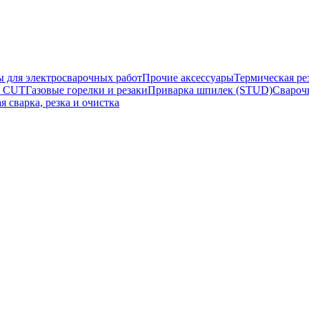
ы для электросварочных работ
Прочие аксессуары
Термическая ре
а CUT
Газовые горелки и резаки
Приварка шпилек (STUD)
Свароч
я сварка, резка и очистка