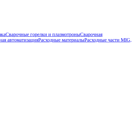
зка
Сварочные горелки и плазмотроны
Сварочная
ная автоматизация
Расходные материалы
Расходные части MIG,