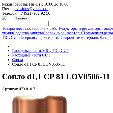
Режим работы:
Пн-Пт с 10:00 до 18:00
Почта:
evl.sirius@yandex.ru
Телефон:
+7 (921) 932-92-56
Каталог
Товары для газосварочных работ
Редукторы и регуляторы
Товар
химия
Средства защиты
Сварочные инверторы
Плазменная резк
TIG, CUT
Лазерная сварка и резка
Сварочные материалы
Лазерна
Расходные части MIG, TIG, CUT
Расходные части CUT
Сопла
Сопло d1,1 CP 81 LOV0506-11
Сопло d1,1 CP 81 LOV0506-11
Артикул:
073.810.711