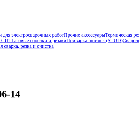
ы для электросварочных работ
Прочие аксессуары
Термическая ре
а CUT
Газовые горелки и резаки
Приварка шпилек (STUD)
Свароч
я сварка, резка и очистка
06-14