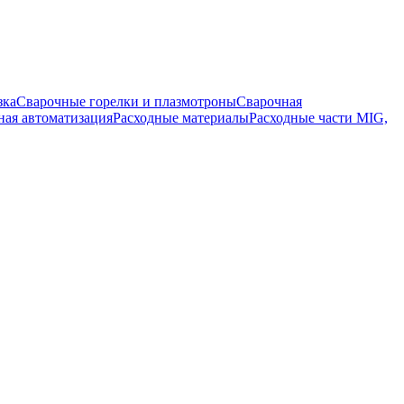
зка
Сварочные горелки и плазмотроны
Сварочная
ная автоматизация
Расходные материалы
Расходные части MIG,