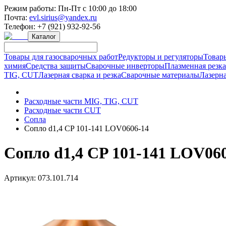
Режим работы:
Пн-Пт с 10:00 до 18:00
Почта:
evl.sirius@yandex.ru
Телефон:
+7 (921) 932-92-56
Каталог
Товары для газосварочных работ
Редукторы и регуляторы
Товар
химия
Средства защиты
Сварочные инверторы
Плазменная резк
TIG, CUT
Лазерная сварка и резка
Сварочные материалы
Лазерна
Расходные части MIG, TIG, CUT
Расходные части CUT
Сопла
Сопло d1,4 CP 101-141 LOV0606-14
Сопло d1,4 CP 101-141 LOV06
Артикул:
073.101.714