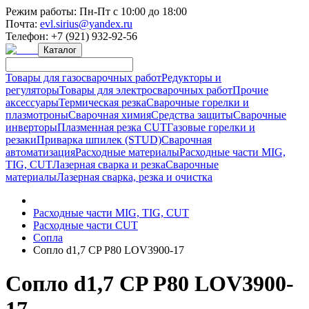
Режим работы:
Пн-Пт с 10:00 до 18:00
Почта:
evl.sirius@yandex.ru
Телефон:
+7 (921) 932-92-56
Каталог
Товары для газосварочных работ
Редукторы и
регуляторы
Товары для электросварочных работ
Прочие
аксессуары
Термическая резка
Сварочные горелки и
плазмотроны
Сварочная химия
Средства защиты
Сварочные
инверторы
Плазменная резка CUT
Газовые горелки и
резаки
Приварка шпилек (STUD)
Сварочная
автоматизация
Расходные материалы
Расходные части MIG,
TIG, CUT
Лазерная сварка и резка
Сварочные
материалы
Лазерная сварка, резка и очистка
Расходные части MIG, TIG, CUT
Расходные части CUT
Сопла
Сопло d1,7 CP P80 LOV3900-17
Сопло d1,7 CP P80 LOV3900-